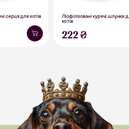
ячі серця для котів
Ліофілізовані курячі шлунки 
котів
30 г
222 ₴
В наявності
Курятина
В на