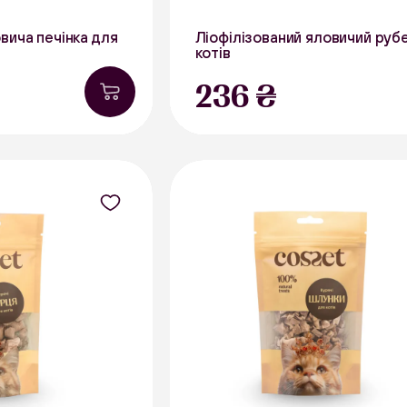
вича печінка для
Ліофілізований яловичий руб
котів
40 г
236 ₴
В наявності