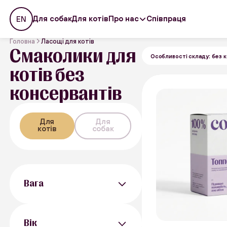
Про нас
Для собак
Для котів
Співпраця
EN
Головна
Ласощі для котів
Смаколики для
Особливості складу: без 
котів без
консервантів
Для
Для
котів
собак
Вага
40 г
30 г
Вік