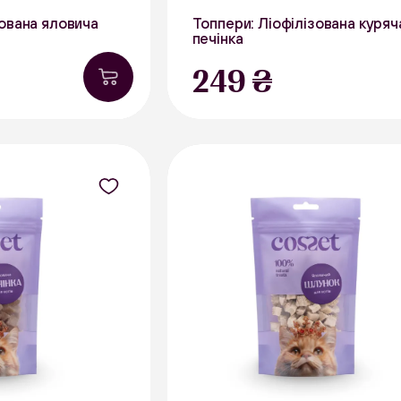
зована яловича
Топпери: Ліофілізована куряч
печінка
249 ₴
В наявності
Курятина
В на