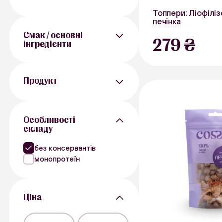
50 г
Топпери: Ліофілі
печінка
Від 1 року
50 г
Смак / основні
279 ₴
інгредієнти
Яловичина
Курятина
Яловичина
Продукт
Риба
Печінка
Ласощі щоб поласувати
Функціональні ласощі
Особливості
складу
Дегустаційні набори
Топпер
без консервантів
монопротеїн
Ціна