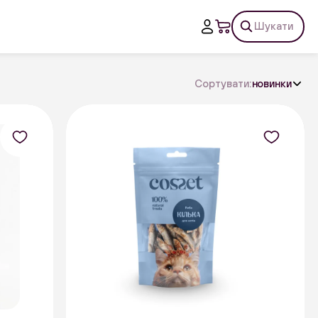
Шукати
Сортувати:
новинки