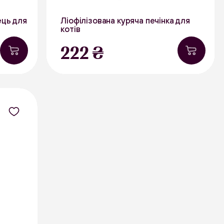
ець для
Ліофілізована куряча печінка для
котів
40 г
222 ₴
Курятина
В наявності