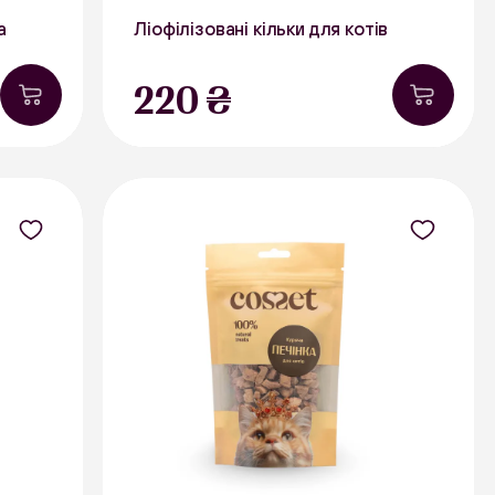
а
Ліофілізовані кільки для котів
30 г
220 ₴
явності
Риба
В наявності