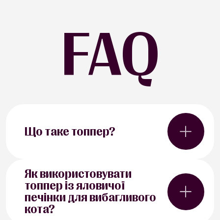
FAQ
Що таке топпер?
Топпер - це смачна й корисна
Як використовувати
добавка, яка урізноманітнює раціон і
топпер із яловичої
робить годування приємнішим. Цей
печінки для вибагливого
продукт можна використовувати
кількома зручними способами
кота?
залежно від потреб улюбленця.