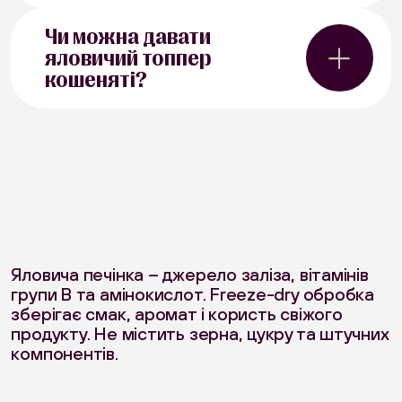
Так, інтенсивний м'ясний запах
Чи можна давати
яловичої печінки є одним із
яловичий топпер
найефективніших природних
стимуляторів апетиту.
кошеняті?
Рекомендується для котів у період
відновлення після хвороби, операції
Ні. Його можна давати від року після
або стресу.
народження котика
Яловича печінка – джерело заліза, вітамінів
групи B та амінокислот. Freeze-dry обробка
зберігає смак, аромат і користь свіжого
продукту. Не містить зерна, цукру та штучних
компонентів.