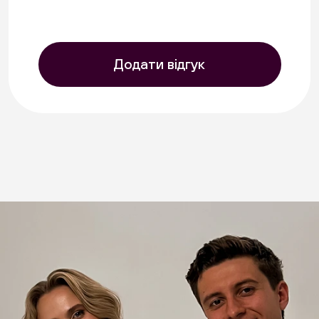
Додатково:
Продукт також може бути доречним
для тварин у процесі відновлення та
Додати відгук
реабілітації, адже має привабливий
смак і зручну форму споживання.
Водночас він залишається
насамперед смачним і корисним
смаколиком/добавкою до основного
раціону, а не заміною повноцінного
харчування.