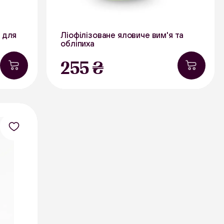
 для
Ліофілізоване яловиче вим'я та
обліпиха
40 г
255 ₴
В наявності