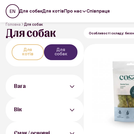
Про нас
Для собак
Для котів
Співпраця
EN
Головна
Для собак
Для собак
Особливості складу: безз
Для
Для
котів
собак
Вага
40 г
30 г
Вік
50 г
25 г
Від 1 року
Смак / основні