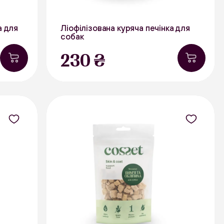
а для
Ліофілізована куряча печінка для
собак
40 г
230 ₴
Курятина
В наявності