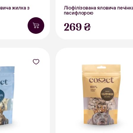
овича жилка з
Ліофілізована яловича печінк
пасифлорою
40 г
269 ₴
В наявності
В наявності