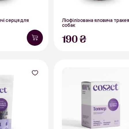
ячі серця для
Ліофілізована яловича трахея
собак
30 г
190 ₴
В наявності