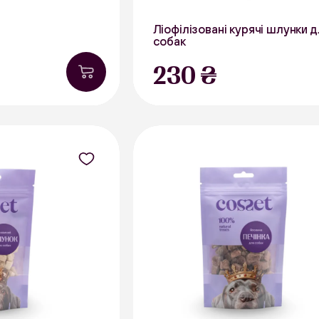
Ліофілізовані курячі шлунки 
собак
30 г
230 ₴
В наявності
Курятина
В на