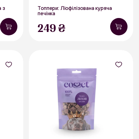
а з
Топпери: Ліофілізована куряча
печінка
50 г
249 ₴
Курятина
В наявності