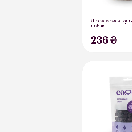
Ліофілізовані кур
собак
40 г
236 ₴
В наявності