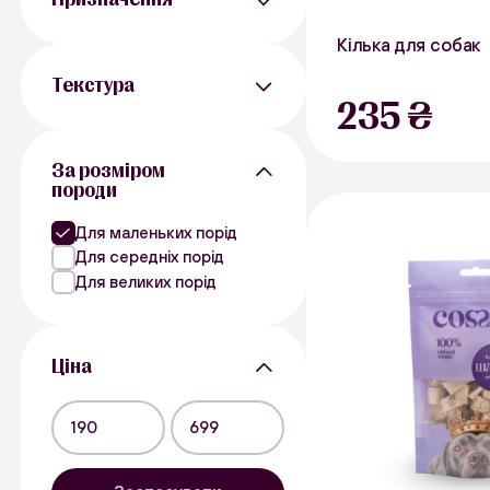
Кілька для собак
Для дресирування
Для жування
30 г
Текстура
235 ₴
Риба
Тверді
М’які
За розміром
породи
Для маленьких порід
Для середніх порід
Для великих порід
Ціна