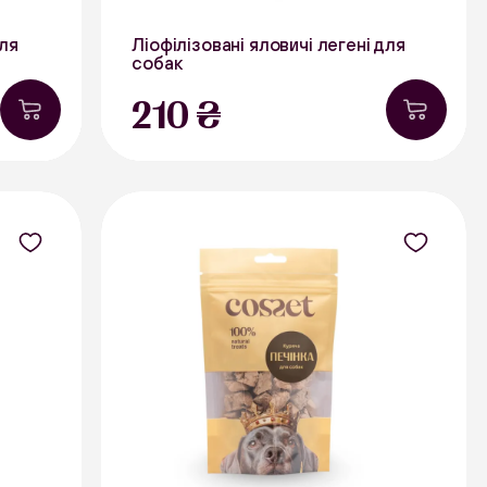
для
Ліофілізовані яловичі легені для
собак
25 г
210 ₴
явності
В наявності