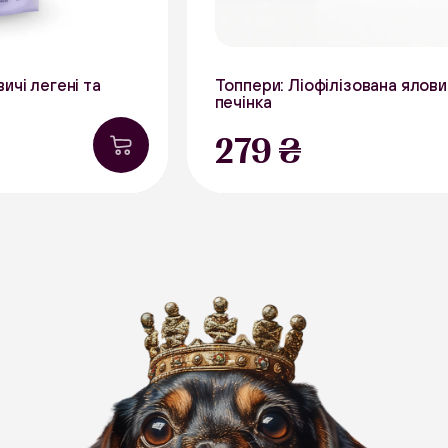
ичі легені та
Топпери: Ліофілізована ялови
печінка
50 г
279 ₴
В наявності