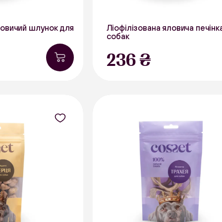
ловичий шлунок для
Ліофілізована яловича печінк
собак
40 г
236 ₴
В наявності