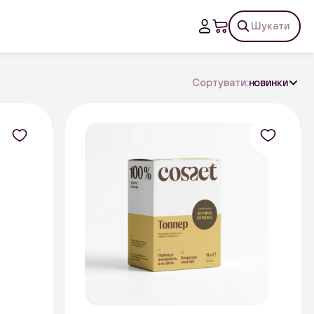
Шукати
Сортувати:
новинки