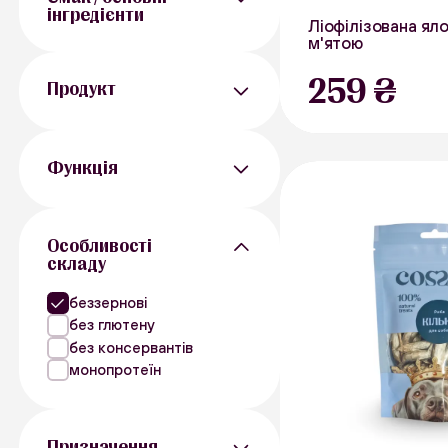
інгредієнти
Ліофілізована ял
м'ятою
40 г
Курятина
259 ₴
Яловичина
Продукт
Яловичина
Риба
Печінка
Ласощі щоб поласувати
Функціональні ласощі
Функція
Дегустаційні набори
Топпер
Для шерсті і шкіри
Антиоксидант
Особливості
складу
Спокій та Баланс
Для порожнини рота
беззернові
без глютену
без консервантів
монопротеїн
Призначення