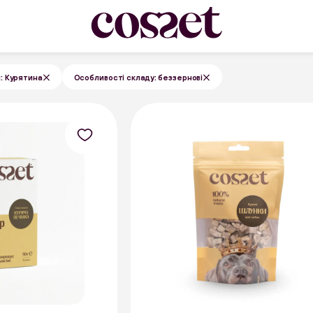
и: Курятина
Особливості складу: беззернові