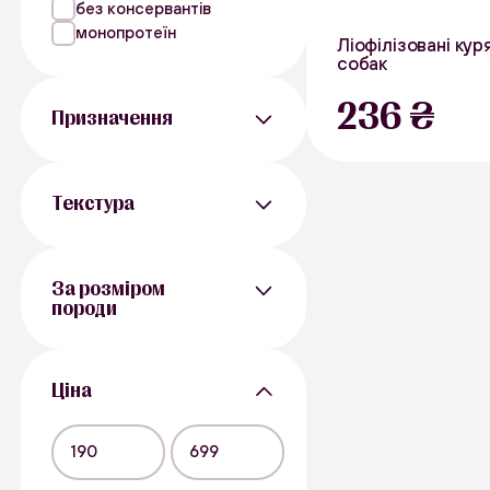
без консервантів
монопротеїн
Ліофілізовані кур
собак
40 г
236 ₴
Призначення
В наявності
Для дресирування
Для жування
Текстура
Тверді
М’які
За розміром
породи
Для маленьких порід
Для середніх порід
Ціна
Для великих порід