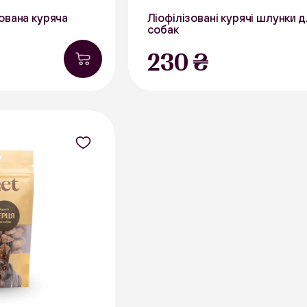
зована куряча
Ліофілізовані курячі шлунки 
собак
30 г
230 ₴
В наявності
Курятина
В на