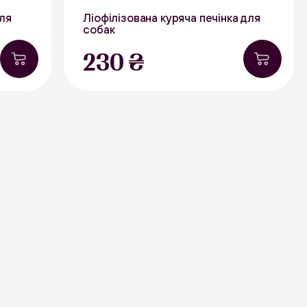
для
Ліофілізована куряча печінка для
собак
40 г
230 ₴
явності
Курятина
В наявності