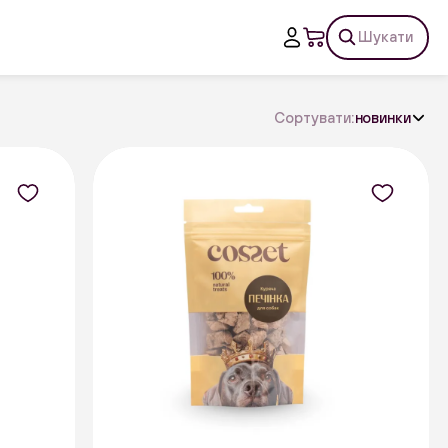
Шукати
Сортувати:
новинки