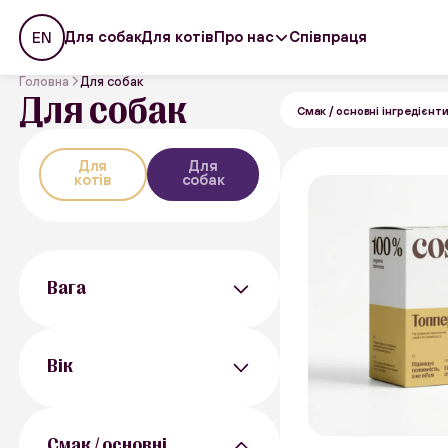
Про нас
Для собак
Для котів
Співпраця
EN
Головна
Для собак
Для собак
Смак / основні інгредієнт
Для
Для
котів
собак
Вага
40 г
30 г
Вік
50 г
25 г
Від 1 року
Смак / основні