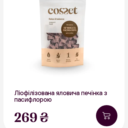
Ліофілізована яловича печінка з
пасифлорою
40 г
269 ₴
В наявності