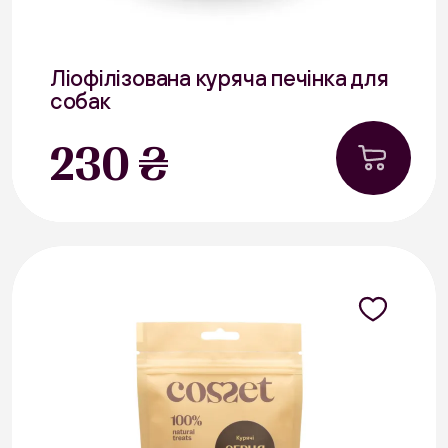
Ліофілізована куряча печінка для
собак
40 г
230 ₴
Курятина
В наявності