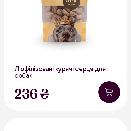
Ліофілізовані курячі серця для
собак
40 г
236 ₴
В наявності