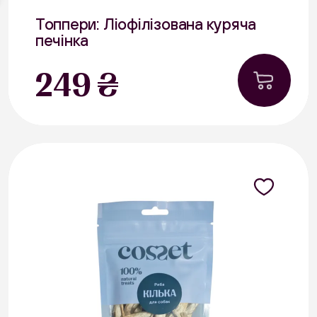
Топпери: Ліофілізована куряча
печінка
50 г
249 ₴
Курятина
В наявності