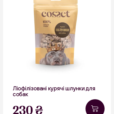
Ліофілізовані курячі шлунки для
собак
30 г
230 ₴
Курятина
В наявності