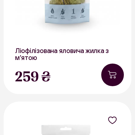
Ліофілізована яловича жилка з
м'ятою
40 г
259 ₴
Яловичина
В наявності