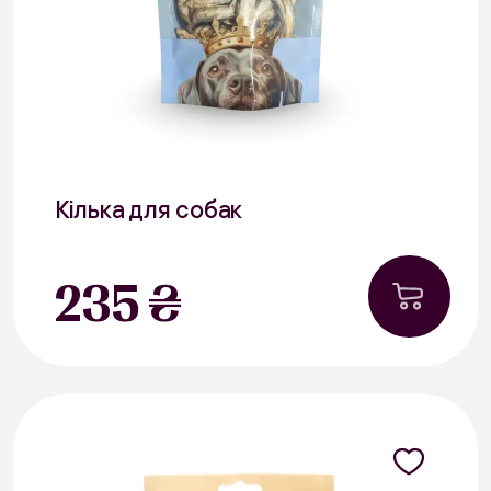
Кілька для собак
30 г
235 ₴
Риба
В наявності