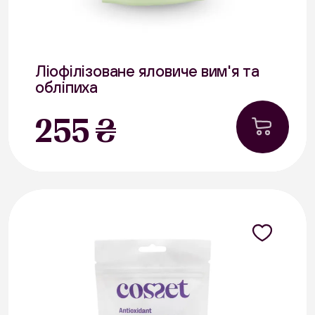
Ліофілізоване яловиче вим'я та
обліпиха
40 г
255 ₴
В наявності