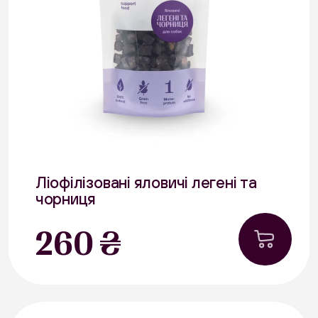
Ліофілізовані яловичі легені та
чорниця
25 г
260 ₴
В наявності