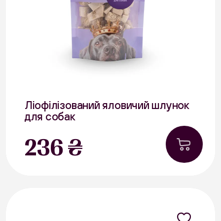
Ліофілізований яловичий шлунок
для собак
40 г
236 ₴
В наявності