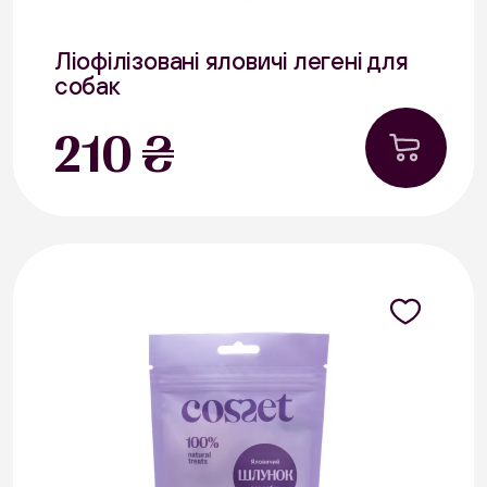
Ліофілізовані яловичі легені для
собак
25 г
210 ₴
В наявності