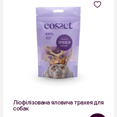
Ліофілізована яловича трахея для
собак
30 г