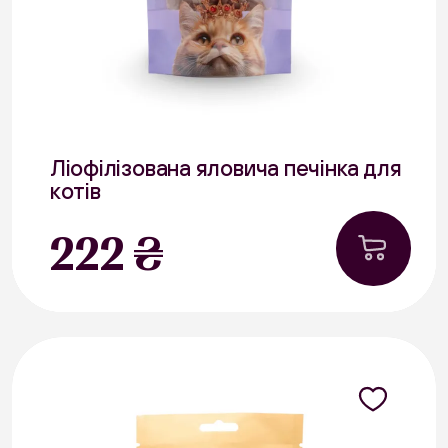
Ліофілізована яловича печінка для
котів
40 г
222 ₴
В наявності