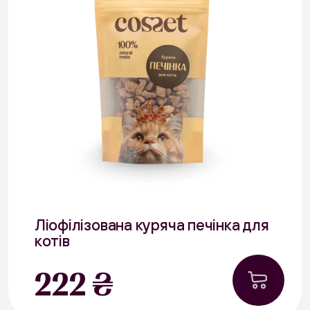
Ліофілізована куряча печінка для
котів
40 г
222 ₴
Курятина
В наявності